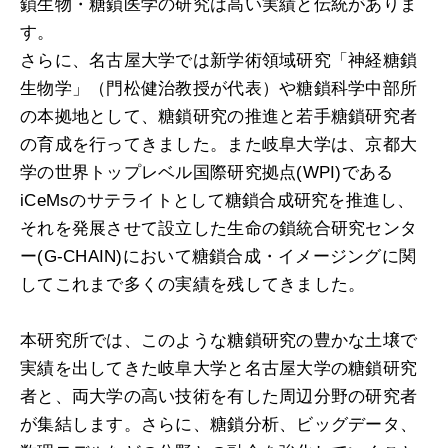
鎖生物・糖鎖医学の研究は高い実績と伝統がありま
す。
さらに、名古屋大学では新学術領域研究「神経糖鎖
生物学」（門松健治教授が代表）や糖鎖科学中部所
の本拠地として、糖鎖研究の推進と若手糖鎖研究者
の育成を行ってきました。また岐阜大学は、京都大
学の世界トップレベル国際研究拠点(WPI)である
iCeMsのサテライトとして糖鎖合成研究を推進し、
それを発展させて設立した生命の鎖統合研究センタ
ー(G-CHAIN)において糖鎖合成・イメージングに関
してこれまで多くの実績を残してきました。
本研究所では、このような糖鎖研究の豊かな土壌で
実績を出してきた岐阜大学と名古屋大学の糖鎖研究
者と、両大学の高い技術を有した周辺分野の研究者
が集結します。さらに、糖鎖分析、ビッグデータ、