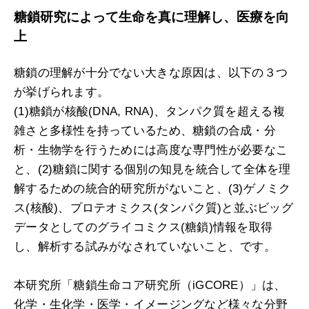
糖鎖研究によって生命を真に理解し、
医療を向
上
糖鎖の理解が十分でない大きな原因は、以下の３つ
が挙げられます。
(1)糖鎖が核酸(DNA, RNA)、タンパク質を超える複
雑さと多様性を持っているため、糖鎖の合成・分
析・生物学を行うためには高度な専門性が必要なこ
と、(2)糖鎖に関する個別の知見を統合して全体を理
解するための統合的研究所がないこと、(3)ゲノミク
ス(核酸)、プロテオミクス(タンパク質)と並ぶビッグ
データとしてのグライコミクス(糖鎖)情報を取得
し、解析する試みがなされていないこと、です。
本研究所「糖鎖生命コア研究所（iGCORE）」は、
化学・生化学・医学・イメージングなど様々な分野