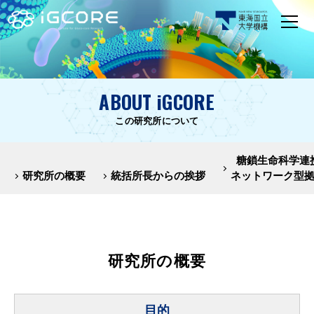
ABOUT iGCORE
この研究所について
糖鎖生命科学連
研究所の概要
統括所長からの挨拶
ネットワーク型
研究所の概要
目的