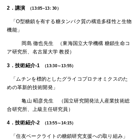
2
．
講演
（
13:05~13
:
30
）
「O型糖鎖を有する糖タンパク質の構造多様性と生物
機能」
岡島 徹也先生 （東海国立大学機構 糖鎖生命コ
ア研究所、名古屋大学 教授）
3
．
技術
紹介
-
1
（
13:30
～
13:55
）
「ムチンを標的としたグライコプロテオミクスのた
めの革新的技術開発」
亀山 昭彦先生 （国立研究開発法人産業技術総
合研究所、上級主任研究員）
4
．
技術
紹介
-2
（
13:55
～
14:15
）
「住友ベークライトの糖鎖研究支援への取り組み」