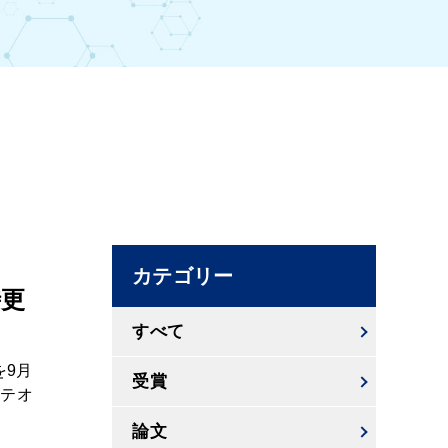
カテゴリー
時更
すべて
を9月
受賞
ロテオ
論文