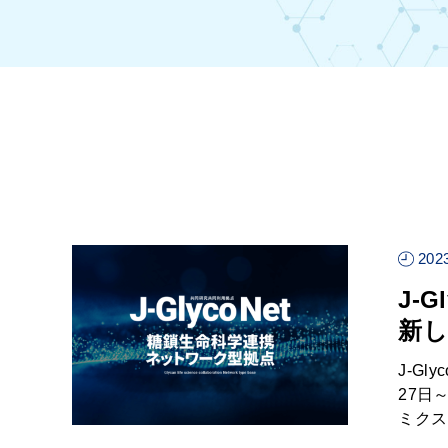
2023
J-
新し
J-G
27日
ミクス