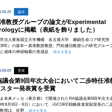
.08.20
論文
准教授グループの論文がExperimental
urologyに掲載（表紙を飾りました）
学法人東海国立大学機構 名古屋大学 糖鎖生命コア研究所
CORE）の坂本一真准教授教授、門松健治教授らの研究グルー
と成体の神経軸索の形成反
...続きを見る
.08.09
受賞
協議会第9回年次大会において二歩特任准
スター発表賞を受賞
ま未来メッセ（東京都）で開催されたRA協議会第9回年次大
23年8月8日・9日）において、iGCORE戦略推進室副室長の二歩
教授は、佐野
...続きを見る