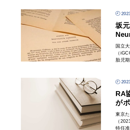
2023
坂元
Ne
国立大
（iG
胎児期
2023
RA
がポ
東京た
（20
特任准