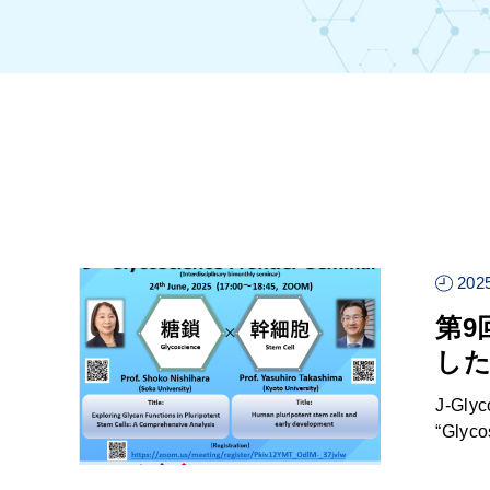
2025
第9回
し
J-G
“Glyc