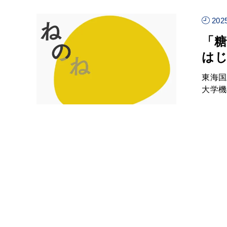
2025
「
は
東海国
大学機構が