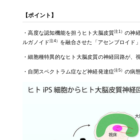
【ポイント】
注1）
・高度な認知機能を担うヒト大脳皮質
の神
注4）
ルガノイド
を融合させた「アセンブロイド
・細胞種特異的なヒト大脳皮質の神経回路が、
注5）
・自閉スペクトラム症など神経発達症
の病