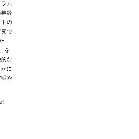
トラム
の神経
ヒトの
研究で
た。
」を
徴的な
らかに
解明や
of