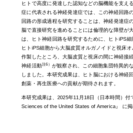
ヒトで高度に発達した認知などの脳機能を支え
症に代表される神経発達症では、この神経回路
回路の形成過程を研究することは、神経発達症
脳で直接研究を進めることには倫理的な障壁が
は、ヒト神経回路を研究するために、ヒトiPS
ヒトiPS細胞から大脳皮質オルガノイドと視床
作製したところ、大脳皮質と視床の間に神経接
注6）
神経活動
が観察され、この細胞集団特異的
しました。本研究成果は、ヒト脳における神経
創薬・再生医療への貢献が期待されます。
本研究成果は、2025年11月18日（日本時間）付で米国の学術雑
Sciences of the United States of Ameri