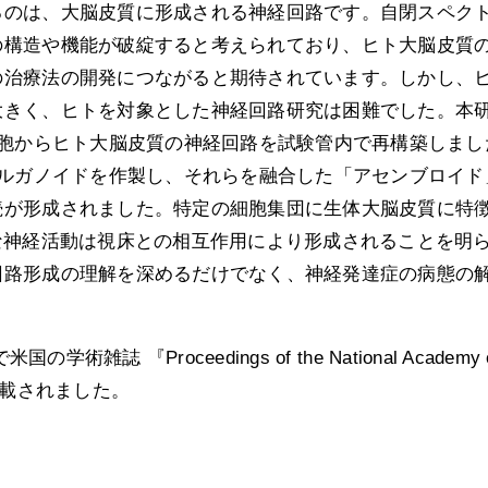
るのは、大脳皮質に形成される神経回路です。自閉スペク
の構造や機能が破綻すると考えられており、ヒト大脳皮質
の治療法の開発につながると期待されています。しかし、
大きく、ヒトを対象とした神経回路研究は困難でした。本
細胞からヒト大脳皮質の神経回路を試験管内で再構築しまし
オルガノイドを作製し、それらを融合した「アセンブロイド
続が形成されました。特定の細胞集団に生体大脳皮質に特
な神経活動は視床との相互作用により形成されることを明
回路形成の理解を深めるだけでなく、神経発達症の病態の
誌 『Proceedings of the National Academy 
ca』 に掲載されました。