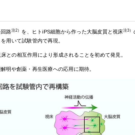
注2）
注3）
経回路
を、ヒトiPS細胞から作った大脳皮質と視床
」を用いて試験管内で再現。
視床との相互作用により形成されることを初めて発見。
態解明や創薬・再生医療への応用に期待。