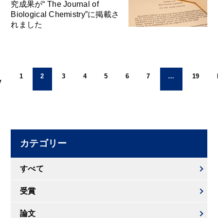
究成果が“ The Journal of
Biological Chemistry”に掲載さ
れました
1
2
3
4
5
6
7
…
19
V
カテゴリー
すべて
受賞
論文