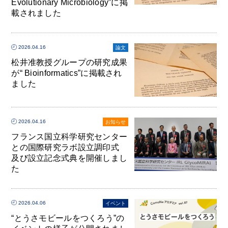
Evolutionary Microbiology”に掲
載されました
2026.04.16
論文
松井准教授グループの研究成果
が“ Bioinformatics”に掲載され
ました
2026.04.16
お知らせ
フランス国立科学研究センター
との国際研究ラボ設立調印式
及び設立記念式典を開催しまし
た
2026.04.06
イベント
“とうさモビールをつくろう”の