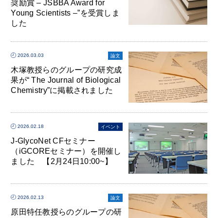
奨励賞 – JSBBA Award for
Young Scientists –”を受賞しま
した
2026.03.03
論文
木塚教授らのグループの研究成
果が“ The Journal of Biological
Chemistry”に掲載されました
2026.02.18
イベント
J-GlycoNet CFセミナー
（iGCOREセミナー）を開催し
ました 【2月24日10:00~】
2026.02.13
論文
原田特任教授らのグループの研