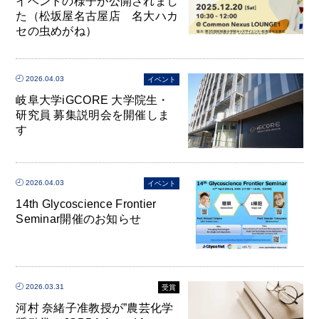
イベントの様子が公開されまし
た（松坂屋名古屋店 名大ハカ
セの虫めがね）
2026.04.03
イベント
岐阜大学iGCORE 大学院生・
研究員 募集説明会を開催しま
す
2026.04.03
イベント
14th Glycoscience Frontier
Seminar開催のお知らせ
2026.03.31
受賞
河村 奈緒子准教授が”農芸化学